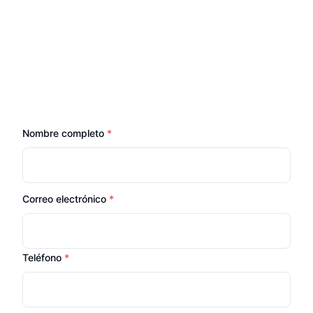
Jet Engine Booking Form Id
Jet Engine Refer
Nombre
Nombre completo
*
Correo
Correo electrónico
*
Tel
Teléfono
*