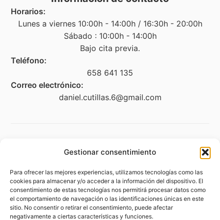
Horarios:
Lunes a viernes 10:00h - 14:00h / 16:30h - 20:00h
Sábado : 10:00h - 14:00h
Bajo cita previa.
Teléfono:
658 641 135
Correo electrónico:
daniel.cutillas.6@gmail.com
Legal
Gestionar consentimiento
Aviso legal
Para ofrecer las mejores experiencias, utilizamos tecnologías como las
Política de privacidad
cookies para almacenar y/o acceder a la información del dispositivo. El
consentimiento de estas tecnologías nos permitirá procesar datos como
Política de cookies (UE)
el comportamiento de navegación o las identificaciones únicas en este
sitio. No consentir o retirar el consentimiento, puede afectar
Accesibilidad
negativamente a ciertas características y funciones.