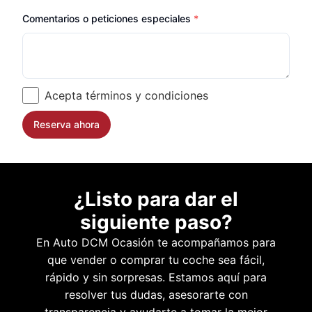
Fecha
Mensaje
Comentarios o peticiones especiales
*
Acepta términos y condiciones
Terminos
Reserva ahora
Jet Engine Nonce
¿Listo para dar el
siguiente paso?
En Auto DCM Ocasión te acompañamos para
que vender o comprar tu coche sea fácil,
rápido y sin sorpresas. Estamos aquí para
resolver tus dudas, asesorarte con
transparencia y ayudarte a tomar la mejor