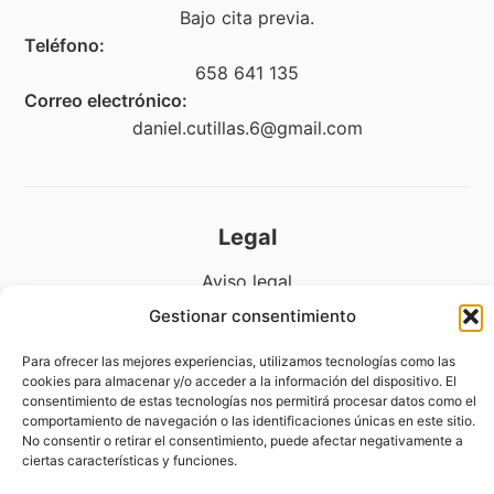
Bajo cita previa.
Teléfono:
658 641 135
Correo electrónico:
daniel.cutillas.6@gmail.com
Legal
Aviso legal
Gestionar consentimiento
Política de privacidad
Política de cookies (UE)
Para ofrecer las mejores experiencias, utilizamos tecnologías como las
cookies para almacenar y/o acceder a la información del dispositivo. El
Accesibilidad
consentimiento de estas tecnologías nos permitirá procesar datos como el
comportamiento de navegación o las identificaciones únicas en este sitio.
Política de devoluciones y reembolsos
No consentir o retirar el consentimiento, puede afectar negativamente a
ciertas características y funciones.